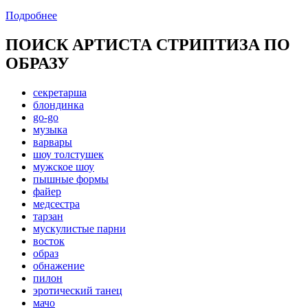
Подробнее
ПОИСК АРТИСТА СТРИПТИЗА ПО
ОБРАЗУ
секретарша
блондинка
go-go
музыка
варвары
шоу толстушек
мужское шоу
пышные формы
файер
медсестра
тарзан
мускулистые парни
восток
образ
обнажение
пилон
эротический танец
мачо