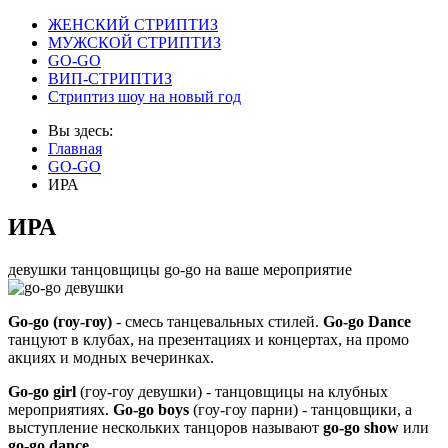
ЖЕНСКИЙ СТРИПТИЗ
МУЖСКОЙ СТРИПТИЗ
GO-GO
ВИП-СТРИПТИЗ
Стриптиз шоу на новый год
Вы здесь:
Главная
GO-GO
ИРА
ИРА
девушки танцовщицы go-go на ваше мероприятие
Go-go (гоу-гоу)
- смесь танцевальных стилей.
Go-go Dance
танцуют в клубах, на презентациях и концертах, на промо
акциях и модных вечеринках.
Go-go girl
(гоу-гоу девушки) - танцовщицы на клубных
мероприятиях.
Go-go boys
(гоу-гоу парни) - танцовщики, а
выступление нескольких танцоров называют
go-go show
или
go-go dance
.